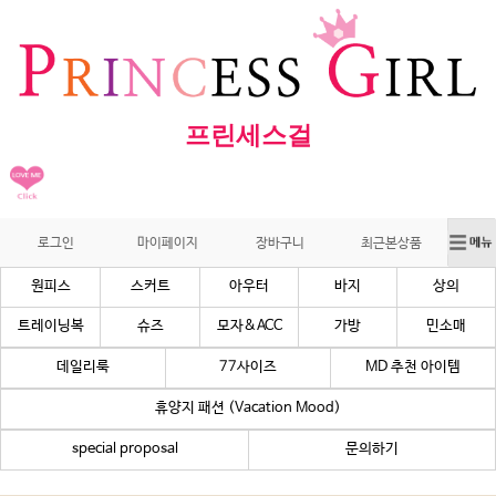
프린세스걸
로그인
마이페이지
장바구니
최근본상품
원피스
스커트
아우터
바지
상의
트레이닝복
슈즈
모자&ACC
가방
민소매
데일리룩
77사이즈
MD 추천 아이템
휴양지 패션 (Vacation Mood)
special proposal
문의하기