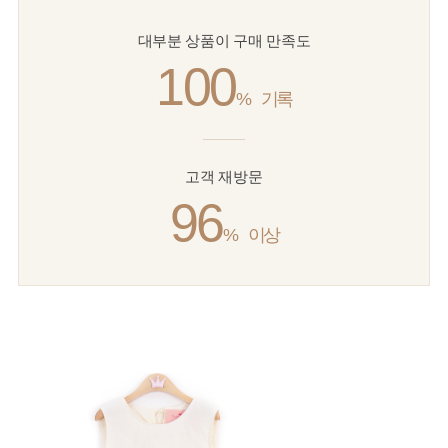
대부분 상품이 구매 만족도
100
%
기록
고객 재방문
96
%
이상