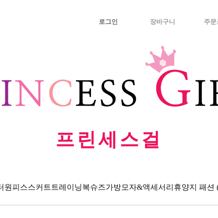
로그인
장바구니
주문
프린세스걸
터
원피스
스커트
트레이닝복
슈즈
가방
모자&액세서리
휴양지 패션 (Va