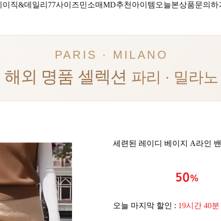
베이직&데일리
77사이즈
민소매
MD추천아이템
오늘본상품
문의하
PARIS · MILANO
해외 명품 셀렉션
파리 · 밀라노
세련된 레이디 베이지 A라인 밴
오늘 마지막 할인 :
19시간 40분