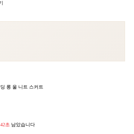
기
딩 롱 울 니트 스커트
 40초
남았습니다