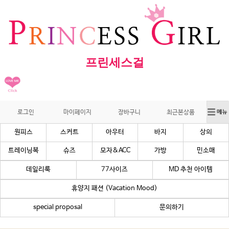
프린세스걸
로그인
마이페이지
장바구니
최근본상품
원피스
스커트
아우터
바지
상의
트레이닝복
슈즈
모자&ACC
가방
민소매
데일리룩
77사이즈
MD 추천 아이템
휴양지 패션 (Vacation Mood)
special proposal
문의하기