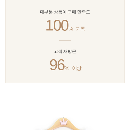
대부분 상품이 구매 만족도
100
%
기록
고객 재방문
96
%
이상