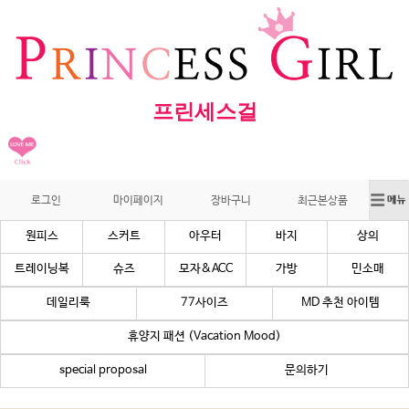
프린세스걸
로그인
마이페이지
장바구니
최근본상품
원피스
스커트
아우터
바지
상의
트레이닝복
슈즈
모자&ACC
가방
민소매
데일리룩
77사이즈
MD 추천 아이템
휴양지 패션 (Vacation Mood)
special proposal
문의하기