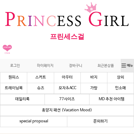
프린세스걸
로그인
마이페이지
장바구니
최근본상품
원피스
스커트
아우터
바지
상의
트레이닝복
슈즈
모자&ACC
가방
민소매
데일리룩
77사이즈
MD 추천 아이템
휴양지 패션 (Vacation Mood)
special proposal
문의하기