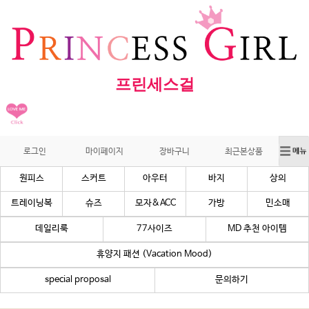
프린세스걸
로그인
마이페이지
장바구니
최근본상품
원피스
스커트
아우터
바지
상의
트레이닝복
슈즈
모자&ACC
가방
민소매
데일리룩
77사이즈
MD 추천 아이템
휴양지 패션 (Vacation Mood)
special proposal
문의하기