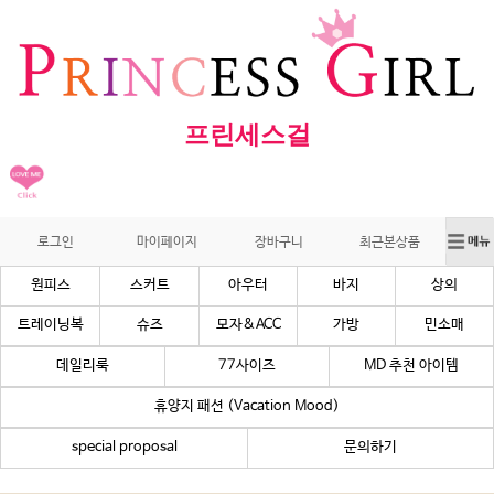
프린세스걸
로그인
마이페이지
장바구니
최근본상품
원피스
스커트
아우터
바지
상의
트레이닝복
슈즈
모자&ACC
가방
민소매
데일리룩
77사이즈
MD 추천 아이템
휴양지 패션 (Vacation Mood)
special proposal
문의하기