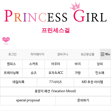
프린세스걸
로그인
마이페이지
장바구니
최근본상품
원피스
스커트
아우터
바지
상의
트레이닝복
슈즈
모자&ACC
가방
민소매
데일리룩
77사이즈
MD 추천 아이템
휴양지 패션 (Vacation Mood)
special proposal
문의하기