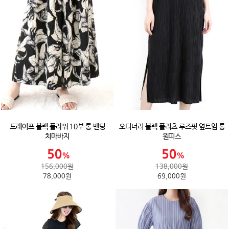
드레이프 블랙 플라워 10부 롱 밴딩
오디너리 블랙 플리츠 루즈핏 옆트임 롱
치마바지
원피스
156,000원
138,000원
78,000원
69,000원