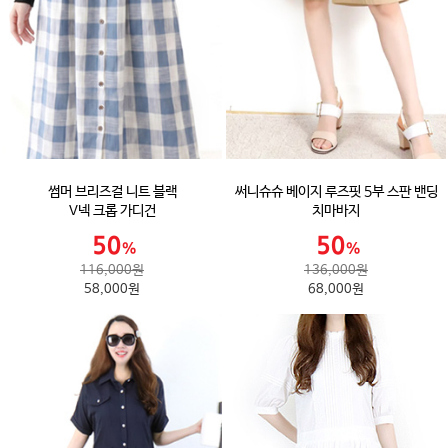
썸머 브리즈걸 니트 블랙
써니슈슈 베이지 루즈핏 5부 스판 밴딩
V넥 크롭 가디건
치마바지
116,000원
136,000원
58,000원
68,000원