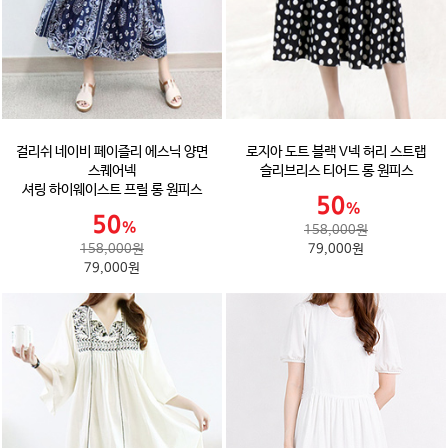
걸리쉬 네이비 페이즐리 에스닉 양면
로지아 도트 블랙 V넥 허리 스트랩
스퀘어넥
슬리브리스 티어드 롱 원피스
셔링 하이웨이스트 프릴 롱 원피스
158,000원
158,000원
79,000원
79,000원