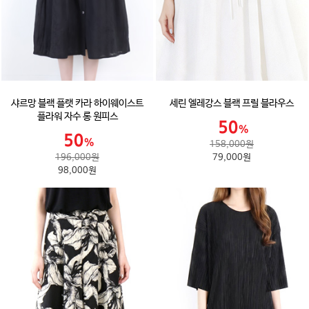
샤르망 블랙 플랫 카라 하이웨이스트
세린 엘레강스 블랙 프릴 블라우스
플라워 자수 롱 원피스
158,000원
196,000원
79,000원
98,000원