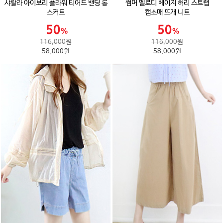
샤랄라 아이보리 플라워 티어드 밴딩 롱
썸머 멜로디 베이지 허리 스트랩
스커트
캡소매 뜨개 니트
116,000원
116,000원
58,000원
58,000원