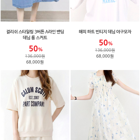
걸리쉬 스타일링 3버튼 A라인 밴딩
해피 하트 빈티지 데님 야구모자
데님 롱 스커트
136,000원
136,000원
68,000원
68,000원