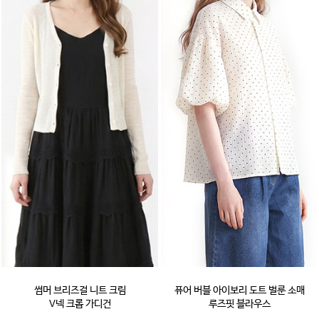
썸머 브리즈걸 니트 크림
퓨어 버블 아이보리 도트 벌룬 소매
V넥 크롭 가디건
루즈핏 블라우스