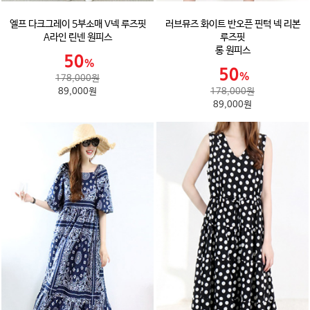
엘프 다크그레이 5부소매 V넥 루즈핏
러브뮤즈 화이트 반오픈 핀턱 넥 리본
A라인 린넨 원피스
루즈핏
롱 원피스
178,000원
89,000원
178,000원
89,000원