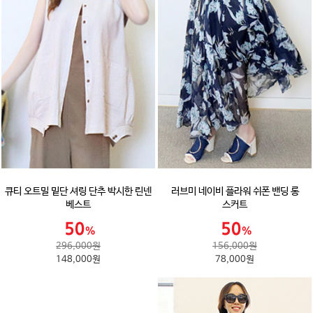
큐티 오트밀 밑단 셔링 단추 박시한 린넨
러브미 네이비 플라워 쉬폰 밴딩 롱
베스트
스커트
296,000원
156,000원
148,000원
78,000원