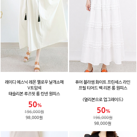
레이디 에스닉 레몬 옐로우 날개소매
퓨어 블라썸 화이트 프린세스 라인
V트임넥
프릴 티어드 백 리본 롱 원피스
태슬리본 루즈핏 롱 린넨 원피스
(옆리본으로 업그레이드)
196,000원
98,000원
196,000원
98,000원