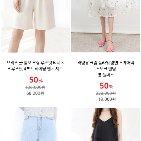
브리즈 쿨 엠보 크림 루즈핏 티셔츠
러빙유 크림 플라워 양면 스퀘어넥
+ 루즈핏 4부 트레이닝 팬츠 세트
스모크 밴딩
롱 원피스
136,000원
68,000원
238,000원
119,000원