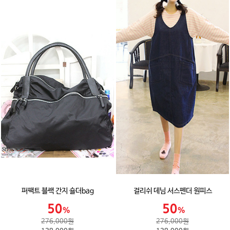
퍼팩트 블랙 간지 숄더bag
걸리쉬 데님 서스펜더 원피스
276,000원
276,000원