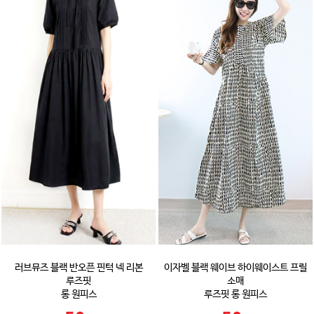
러브뮤즈 블랙 반오픈 핀턱 넥 리본
이자벨 블랙 웨이브 하이웨이스트 프릴
루즈핏
소매
롱 원피스
루즈핏 롱 원피스