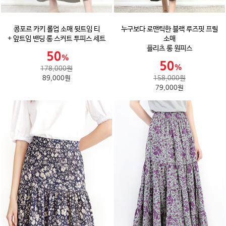
콩포르 카키 롤업 소매 뒷트임 티
누구보다 로맨틱한 블랙 루즈핏 프릴
+ 앞트임 밴딩 롱 스커트 투피스 세트
소매
플리츠 롱 원피스
178,000원
89,000원
158,000원
79,000원