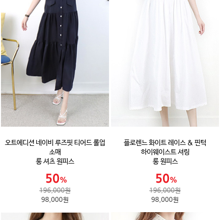
오트에디션 네이비 루즈핏 티어드 롤업
플로렌느 화이트 레이스 & 핀턱
소매
하이웨이스트 셔링
롱 셔츠 원피스
롱 원피스
196,000원
196,000원
98,000원
98,000원