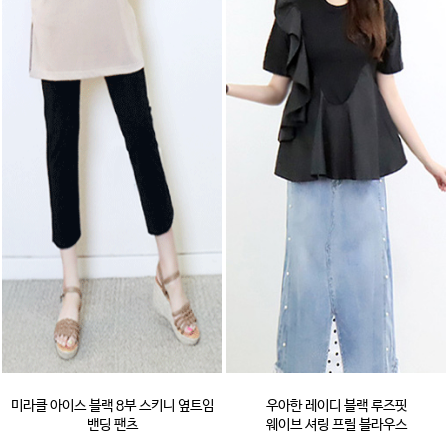
미라클 아이스 블랙 8부 스키니 옆트임
우아한 레이디 블랙 루즈핏
밴딩 팬츠
웨이브 셔링 프릴 블라우스