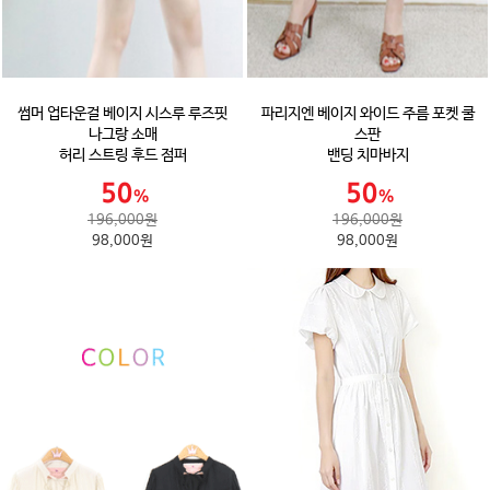
썸머 업타운걸 베이지 시스루 루즈핏
파리지엔 베이지 와이드 주름 포켓 쿨
나그랑 소매
스판
허리 스트링 후드 점퍼
밴딩 치마바지
196,000원
196,000원
98,000원
98,000원