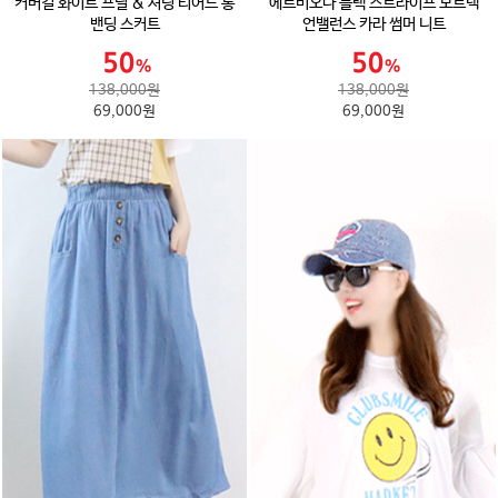
커버걸 화이트 프릴 & 셔링 티어드 롱
에르비오나 블랙 스트라이프 보트넥
밴딩 스커트
언밸런스 카라 썸머 니트
138,000원
138,000원
69,000원
69,000원