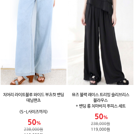
치어리 라이트블루 와이드 부츠컷 밴딩
뮤즈 블랙 레이스 트리밍 슬리브리스
데님팬츠
블라우스
+ 밴딩 롱 치마바지 투피스 세트
(S~L사이즈까지)
238,000원
238,000원
119,000원