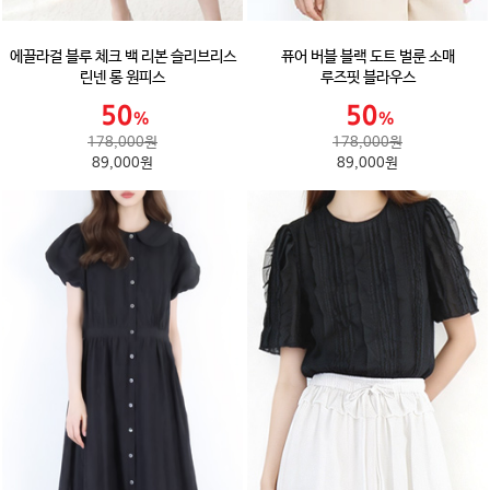
에끌라걸 블루 체크 백 리본 슬리브리스
퓨어 버블 블랙 도트 벌룬 소매
린넨 롱 원피스
루즈핏 블라우스
178,000원
178,000원
89,000원
89,000원