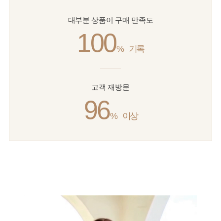
대부분 상품이 구매 만족도
100
%
기록
고객 재방문
96
%
이상