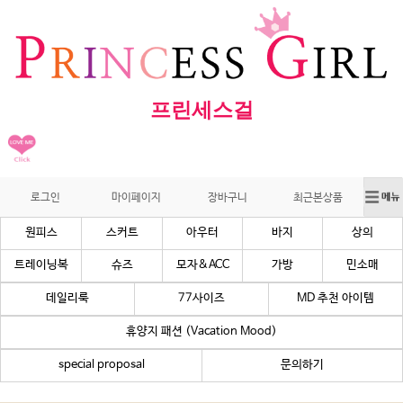
프린세스걸
로그인
마이페이지
장바구니
최근본상품
원피스
스커트
아우터
바지
상의
트레이닝복
슈즈
모자&ACC
가방
민소매
데일리룩
77사이즈
MD 추천 아이템
휴양지 패션 (Vacation Mood)
special proposal
문의하기