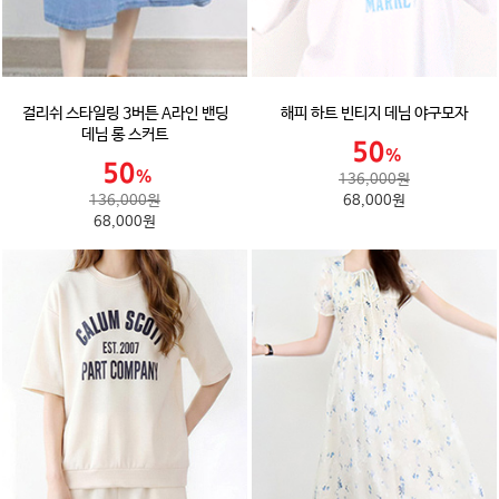
걸리쉬 스타일링 3버튼 A라인 밴딩
해피 하트 빈티지 데님 야구모자
데님 롱 스커트
136,000원
136,000원
68,000원
68,000원