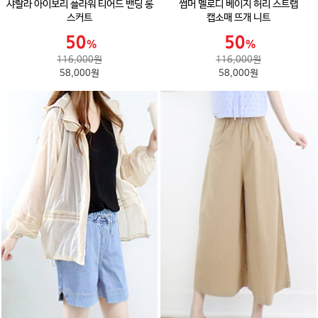
샤랄라 아이보리 플라워 티어드 밴딩 롱
썸머 멜로디 베이지 허리 스트랩
스커트
캡소매 뜨개 니트
116,000원
116,000원
58,000원
58,000원