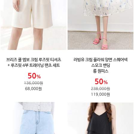
브리즈 쿨 엠보 크림 루즈핏 티셔츠
러빙유 크림 플라워 양면 스퀘어넥
+ 루즈핏 4부 트레이닝 팬츠 세트
스모크 밴딩
롱 원피스
136,000원
68,000원
238,000원
119,000원