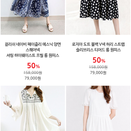
걸리쉬 네이비 페이즐리 에스닉 양면
로지아 도트 블랙 V넥 허리 스트랩
스퀘어넥
슬리브리스 티어드 롱 원피스
셔링 하이웨이스트 프릴 롱 원피스
158,000원
158,000원
79,000원
79,000원