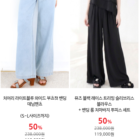
치어리 라이트블루 와이드 부츠컷 밴딩
뮤즈 블랙 레이스 트리밍 슬리브리스
데님팬츠
블라우스
+ 밴딩 롱 치마바지 투피스 세트
(S~L사이즈까지)
238,000원
238,000원
119,000원