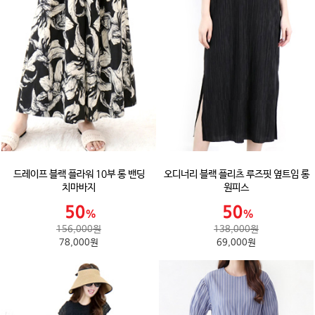
드레이프 블랙 플라워 10부 롱 밴딩
오디너리 블랙 플리츠 루즈핏 옆트임 롱
치마바지
원피스
156,000원
138,000원
78,000원
69,000원