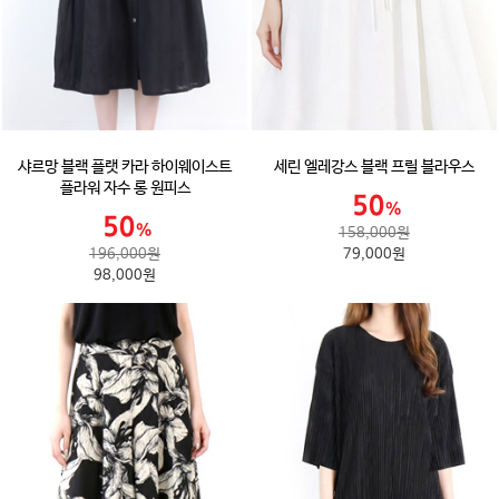
샤르망 블랙 플랫 카라 하이웨이스트
세린 엘레강스 블랙 프릴 블라우스
플라워 자수 롱 원피스
158,000원
196,000원
79,000원
98,000원