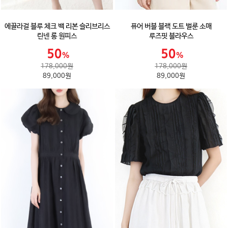
에끌라걸 블루 체크 백 리본 슬리브리스
퓨어 버블 블랙 도트 벌룬 소매
린넨 롱 원피스
루즈핏 블라우스
178,000원
178,000원
89,000원
89,000원