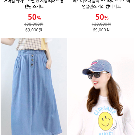
커버걸 화이트 프릴 & 셔링 티어드 롱
에르비오나 블랙 스트라이프 보트넥
밴딩 스커트
언밸런스 카라 썸머 니트
138,000원
138,000원
69,000원
69,000원