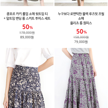
콩포르 카키 롤업 소매 뒷트임 티
누구보다 로맨틱한 블랙 루즈핏 프릴
+ 앞트임 밴딩 롱 스커트 투피스 세트
소매
플리츠 롱 원피스
178,000원
89,000원
158,000원
79,000원