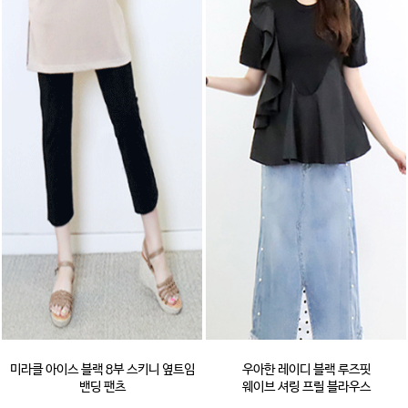
미라클 아이스 블랙 8부 스키니 옆트임
우아한 레이디 블랙 루즈핏
밴딩 팬츠
웨이브 셔링 프릴 블라우스