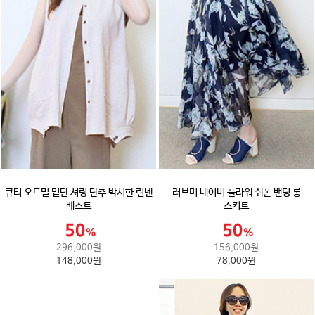
큐티 오트밀 밑단 셔링 단추 박시한 린넨
러브미 네이비 플라워 쉬폰 밴딩 롱
베스트
스커트
296,000원
156,000원
148,000원
78,000원