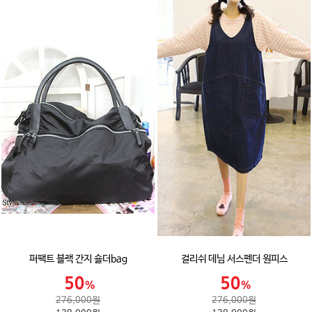
퍼팩트 블랙 간지 숄더bag
걸리쉬 데님 서스펜더 원피스
276,000원
276,000원