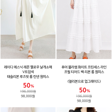
레이디 에스닉 레몬 옐로우 날개소매
퓨어 블라썸 화이트 프린세스 라인
V트임넥
프릴 티어드 백 리본 롱 원피스
태슬리본 루즈핏 롱 린넨 원피스
(옆리본으로 업그레이드)
196,000원
98,000원
196,000원
98,000원