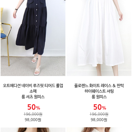
오트에디션 네이비 루즈핏 티어드 롤업
플로렌느 화이트 레이스 & 핀턱
소매
하이웨이스트 셔링
롱 셔츠 원피스
롱 원피스
196,000원
196,000원
98,000원
98,000원