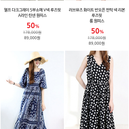
엘프 다크그레이 5부소매 V넥 루즈핏
러브뮤즈 화이트 반오픈 핀턱 넥 리본
A라인 린넨 원피스
루즈핏
롱 원피스
178,000원
89,000원
178,000원
89,000원