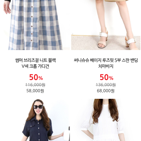
썸머 브리즈걸 니트 블랙
써니슈슈 베이지 루즈핏 5부 스판 밴딩
V넥 크롭 가디건
치마바지
116,000원
136,000원
58,000원
68,000원