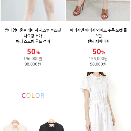
썸머 업타운걸 베이지 시스루 루즈핏
파리지엔 베이지 와이드 주름 포켓 쿨
나그랑 소매
스판
허리 스트링 후드 점퍼
밴딩 치마바지
196,000원
196,000원
98,000원
98,000원