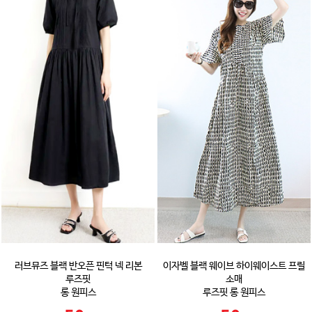
러브뮤즈 블랙 반오픈 핀턱 넥 리본
이자벨 블랙 웨이브 하이웨이스트 프릴
루즈핏
소매
롱 원피스
루즈핏 롱 원피스