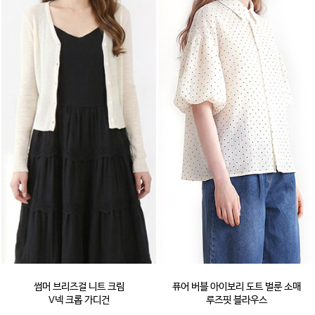
썸머 브리즈걸 니트 크림
퓨어 버블 아이보리 도트 벌룬 소매
V넥 크롭 가디건
루즈핏 블라우스