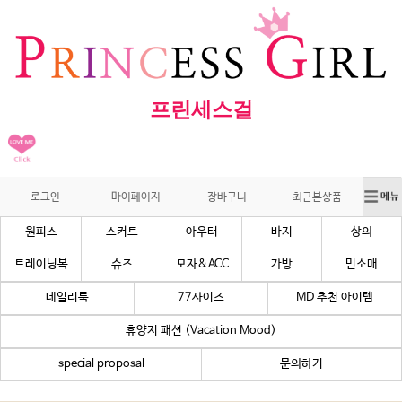
프린세스걸
로그인
마이페이지
장바구니
최근본상품
원피스
스커트
아우터
바지
상의
트레이닝복
슈즈
모자&ACC
가방
민소매
데일리룩
77사이즈
MD 추천 아이템
휴양지 패션 (Vacation Mood)
special proposal
문의하기