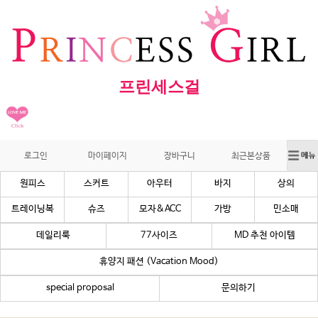
프린세스걸
로그인
마이페이지
장바구니
최근본상품
원피스
스커트
아우터
바지
상의
트레이닝복
슈즈
모자&ACC
가방
민소매
데일리룩
77사이즈
MD 추천 아이템
휴양지 패션 (Vacation Mood)
special proposal
문의하기