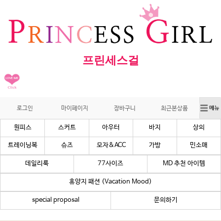
프린세스걸
로그인
마이페이지
장바구니
최근본상품
원피스
스커트
아우터
바지
상의
트레이닝복
슈즈
모자&ACC
가방
민소매
데일리룩
77사이즈
MD 추천 아이템
휴양지 패션 (Vacation Mood)
special proposal
문의하기