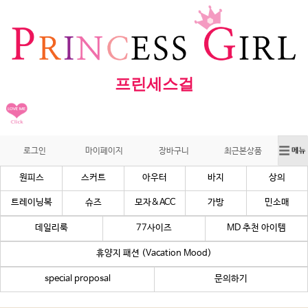
프린세스걸
로그인
마이페이지
장바구니
최근본상품
원피스
스커트
아우터
바지
상의
트레이닝복
슈즈
모자&ACC
가방
민소매
데일리룩
77사이즈
MD 추천 아이템
휴양지 패션 (Vacation Mood)
special proposal
문의하기