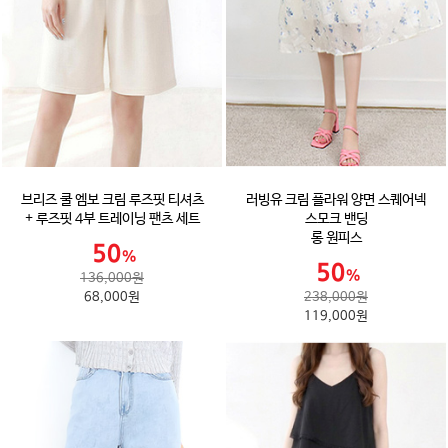
브리즈 쿨 엠보 크림 루즈핏 티셔츠
러빙유 크림 플라워 양면 스퀘어넥
+ 루즈핏 4부 트레이닝 팬츠 세트
스모크 밴딩
롱 원피스
136,000원
68,000원
238,000원
119,000원