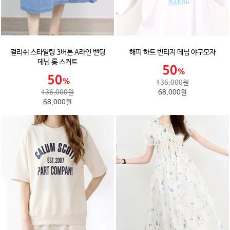
걸리쉬 스타일링 3버튼 A라인 밴딩
해피 하트 빈티지 데님 야구모자
데님 롱 스커트
136,000원
136,000원
68,000원
68,000원