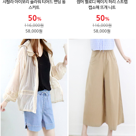
샤랄라 아이보리 플라워 티어드 밴딩 롱
썸머 멜로디 베이지 허리 스트랩
스커트
캡소매 뜨개 니트
116,000원
116,000원
58,000원
58,000원