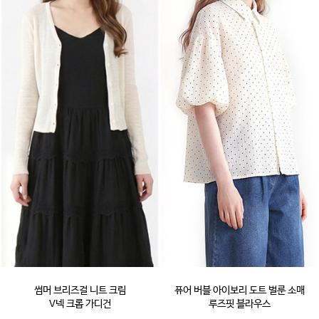
썸머 브리즈걸 니트 크림
퓨어 버블 아이보리 도트 벌룬 소매
V넥 크롭 가디건
루즈핏 블라우스