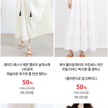
레이디 에스닉 레몬 옐로우 날개소매
퓨어 블라썸 화이트 프린세스 라인
V트임넥
프릴 티어드 백 리본 롱 원피스
태슬리본 루즈핏 롱 린넨 원피스
(옆리본으로 업그레이드)
196,000원
98,000원
196,000원
98,000원