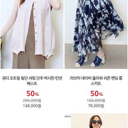
큐티 오트밀 밑단 셔링 단추 박시한 린넨
러브미 네이비 플라워 쉬폰 밴딩 롱
베스트
스커트
296,000원
156,000원
148,000원
78,000원