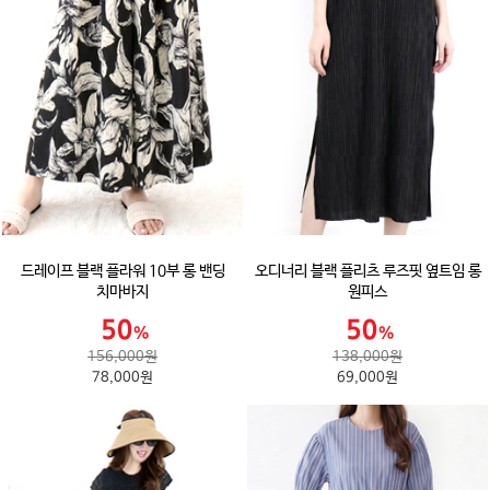
드레이프 블랙 플라워 10부 롱 밴딩
오디너리 블랙 플리츠 루즈핏 옆트임 롱
치마바지
원피스
156,000원
138,000원
78,000원
69,000원