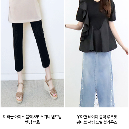
미라클 아이스 블랙 8부 스키니 옆트임
우아한 레이디 블랙 루즈핏
밴딩 팬츠
웨이브 셔링 프릴 블라우스