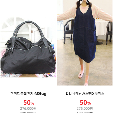
퍼팩트 블랙 간지 숄더bag
걸리쉬 데님 서스펜더 원피스
276,000원
276,000원