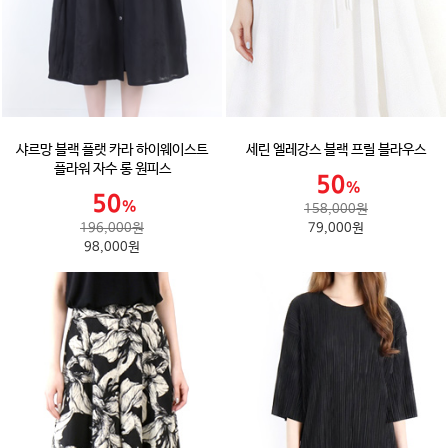
샤르망 블랙 플랫 카라 하이웨이스트
세린 엘레강스 블랙 프릴 블라우스
플라워 자수 롱 원피스
158,000원
196,000원
79,000원
98,000원