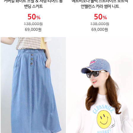
커버걸 화이트 프릴 & 셔링 티어드 롱
에르비오나 블랙 스트라이프 보트넥
밴딩 스커트
언밸런스 카라 썸머 니트
138,000원
138,000원
69,000원
69,000원