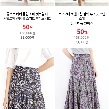
콩포르 카키 롤업 소매 뒷트임 티
누구보다 로맨틱한 블랙 루즈핏 프릴
+ 앞트임 밴딩 롱 스커트 투피스 세트
소매
플리츠 롱 원피스
178,000원
89,000원
158,000원
79,000원