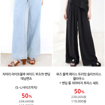
치어리 라이트블루 와이드 부츠컷 밴딩
뮤즈 블랙 레이스 트리밍 슬리브리스
데님팬츠
블라우스
+ 밴딩 롱 치마바지 투피스 세트
(S~L사이즈까지)
238,000원
238,000원
119,000원