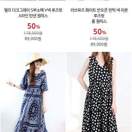
엘프 다크그레이 5부소매 V넥 루즈핏
러브뮤즈 화이트 반오픈 핀턱 넥 리본
A라인 린넨 원피스
루즈핏
롱 원피스
178,000원
89,000원
178,000원
89,000원