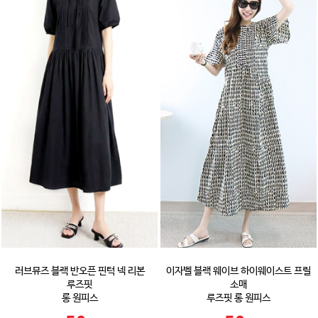
러브뮤즈 블랙 반오픈 핀턱 넥 리본
이자벨 블랙 웨이브 하이웨이스트 프릴
루즈핏
소매
롱 원피스
루즈핏 롱 원피스