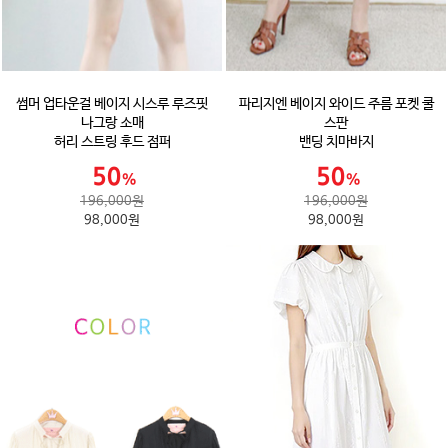
썸머 업타운걸 베이지 시스루 루즈핏
파리지엔 베이지 와이드 주름 포켓 쿨
나그랑 소매
스판
허리 스트링 후드 점퍼
밴딩 치마바지
196,000원
196,000원
98,000원
98,000원