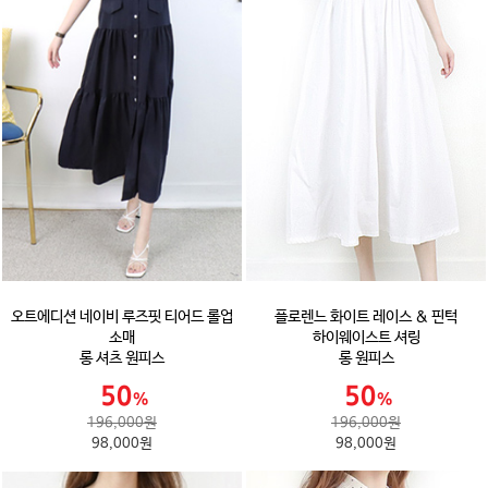
오트에디션 네이비 루즈핏 티어드 롤업
플로렌느 화이트 레이스 & 핀턱
소매
하이웨이스트 셔링
롱 셔츠 원피스
롱 원피스
196,000원
196,000원
98,000원
98,000원