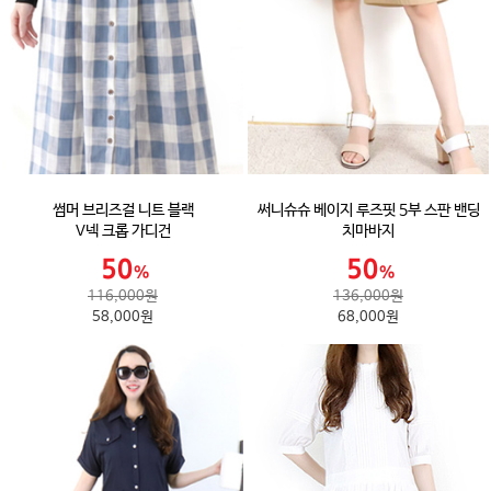
썸머 브리즈걸 니트 블랙
써니슈슈 베이지 루즈핏 5부 스판 밴딩
V넥 크롭 가디건
치마바지
116,000원
136,000원
58,000원
68,000원