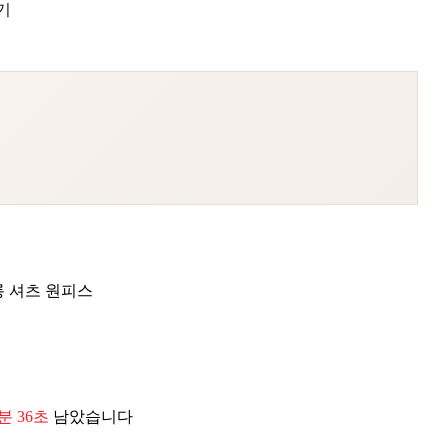
기
롱 셔츠 원피스
9분 35초
남았습니다