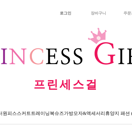
로그인
장바구니
주문
프린세스걸
터
원피스
스커트
트레이닝복
슈즈
가방
모자&액세서리
휴양지 패션 (Va