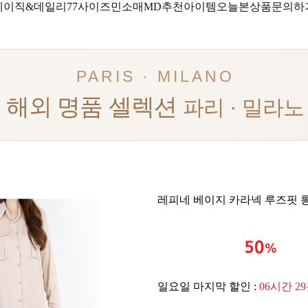
베이직&데일리
77사이즈
민소매
MD추천아이템
오늘본상품
문의하
PARIS · MILANO
해외 명품 셀렉션
파리 · 밀라노
레피네 베이지 카라넥 루즈핏 
일요일 마지막 할인 :
06시간 2