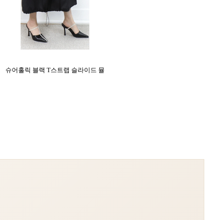
슈어홀릭 블랙 T스트랩 슬라이드 뮬