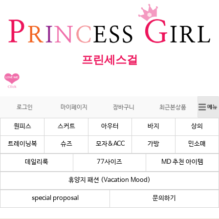
프린세스걸
로그인
마이페이지
장바구니
최근본상품
원피스
스커트
아우터
바지
상의
트레이닝복
슈즈
모자&ACC
가방
민소매
데일리룩
77사이즈
MD 추천 아이템
휴양지 패션 (Vacation Mood)
special proposal
문의하기