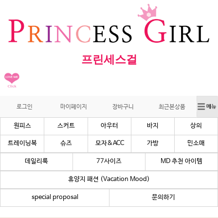
프린세스걸
로그인
마이페이지
장바구니
최근본상품
원피스
스커트
아우터
바지
상의
트레이닝복
슈즈
모자&ACC
가방
민소매
데일리룩
77사이즈
MD 추천 아이템
휴양지 패션 (Vacation Mood)
special proposal
문의하기