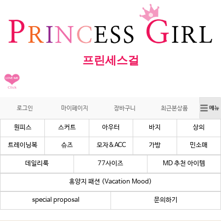
프린세스걸
로그인
마이페이지
장바구니
최근본상품
원피스
스커트
아우터
바지
상의
트레이닝복
슈즈
모자&ACC
가방
민소매
데일리룩
77사이즈
MD 추천 아이템
휴양지 패션 (Vacation Mood)
special proposal
문의하기