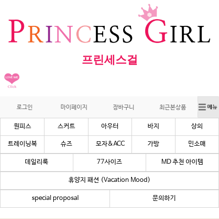
프린세스걸
로그인
마이페이지
장바구니
최근본상품
원피스
스커트
아우터
바지
상의
트레이닝복
슈즈
모자&ACC
가방
민소매
데일리룩
77사이즈
MD 추천 아이템
휴양지 패션 (Vacation Mood)
special proposal
문의하기