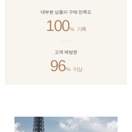
대부분 상품이 구매 만족도
100
%
기록
고객 재방문
96
%
이상