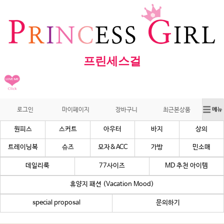
프린세스걸
로그인
마이페이지
장바구니
최근본상품
원피스
스커트
아우터
바지
상의
트레이닝복
슈즈
모자&ACC
가방
민소매
데일리룩
77사이즈
MD 추천 아이템
휴양지 패션 (Vacation Mood)
special proposal
문의하기