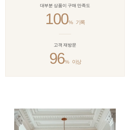
대부분 상품이 구매 만족도
100
%
기록
고객 재방문
96
%
이상