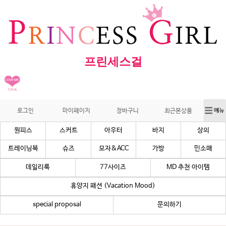
프린세스걸
로그인
마이페이지
장바구니
최근본상품
원피스
스커트
아우터
바지
상의
트레이닝복
슈즈
모자&ACC
가방
민소매
데일리룩
77사이즈
MD 추천 아이템
휴양지 패션 (Vacation Mood)
special proposal
문의하기