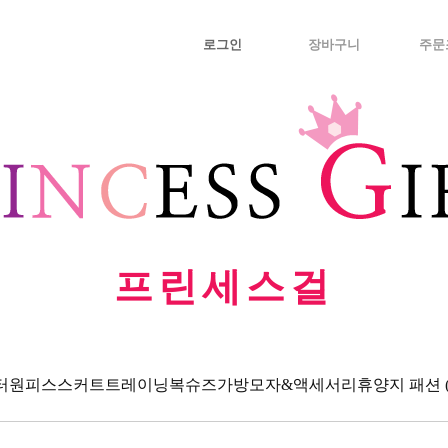
로그인
장바구니
주문
프린세스걸
터
원피스
스커트
트레이닝복
슈즈
가방
모자&액세서리
휴양지 패션 (Va