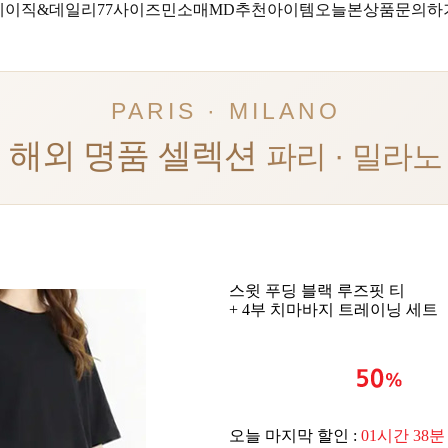
베이직&데일리
77사이즈
민소매
MD추천아이템
오늘본상품
문의하
PARIS · MILANO
해외 명품 셀렉션
파리 · 밀라노
스윗 푸딩 블랙 루즈핏 티
+ 4부 치마바지 트레이닝 세트
오늘 마지막 할인 :
01시간 38분