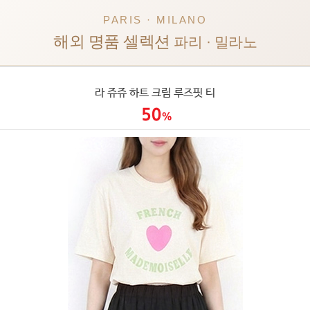
PARIS · MILANO
해외 명품 셀렉션
파리 · 밀라노
라 쥬쥬 하트 크림 루즈핏 티