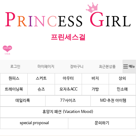
프린세스걸
로그인
마이페이지
장바구니
최근본상품
원피스
스커트
아우터
바지
상의
트레이닝복
슈즈
모자&ACC
가방
민소매
데일리룩
77사이즈
MD 추천 아이템
휴양지 패션 (Vacation Mood)
special proposal
문의하기