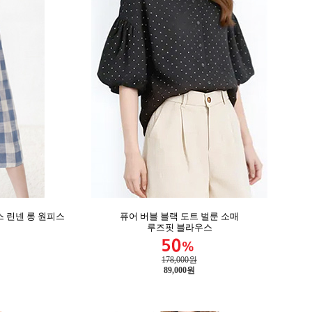
 린넨 롱 원피스
퓨어 버블 블랙 도트 벌룬 소매
루즈핏 블라우스
178,000원
89,000
원