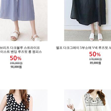
 브리즈 다크블루 스트라이프
엘프 다크그레이 5부소매 V넥 루즈핏 
이스트 밴딩 루즈핏 롱 원피스
178,000원
89,000
원
196,000원
98,000
원