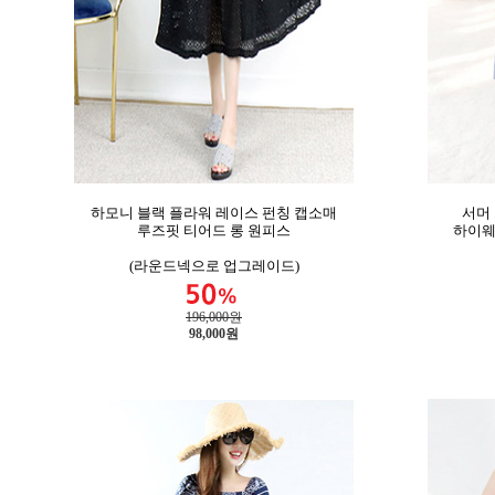
하모니 블랙 플라워 레이스 펀칭 캡소매
서머
루즈핏 티어드 롱 원피스
하이웨
(라운드넥으로 업그레이드)
196,000원
98,000
원