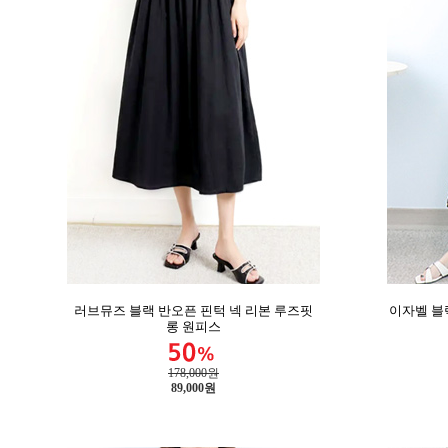
러브뮤즈 블랙 반오픈 핀턱 넥 리본 루즈핏
이자벨 블
롱 원피스
178,000원
89,000
원