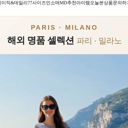
베이직&데일리
77사이즈
민소매
MD추천아이템
오늘본상품
문의하
PARIS · MILANO
해외 명품 셀렉션
파리 · 밀라노