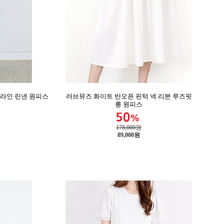
A라인 린넨 원피스
러브뮤즈 화이트 반오픈 핀턱 넥 리본 루즈핏
롱 원피스
178,000원
89,000
원