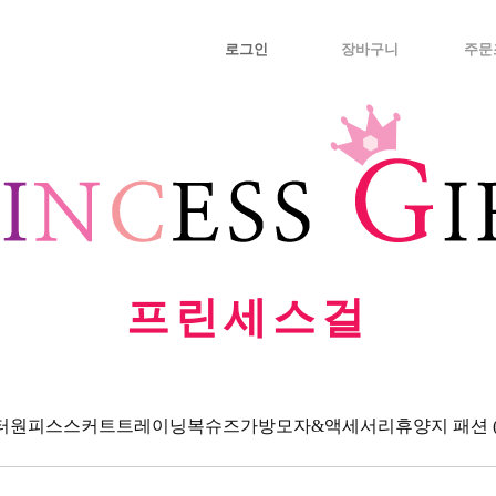
로그인
장바구니
주문
프린세스걸
터
원피스
스커트
트레이닝복
슈즈
가방
모자&액세서리
휴양지 패션 (Va