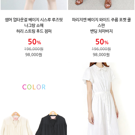
썸머 업타운걸 베이지 시스루 루즈핏
파리지엔 베이지 와이드 주름 포켓 쿨
나그랑 소매
스판
허리 스트링 후드 점퍼
밴딩 치마바지
196,000원
196,000원
98,000원
98,000원