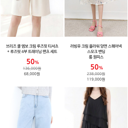
브리즈 쿨 엠보 크림 루즈핏 티셔츠
러빙유 크림 플라워 양면 스퀘어넥
+ 루즈핏 4부 트레이닝 팬츠 세트
스모크 밴딩
롱 원피스
136,000원
68,000원
238,000원
119,000원