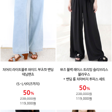
치어리 라이트블루 와이드 부츠컷 밴딩
뮤즈 블랙 레이스 트리밍 슬리브리스
데님팬츠
블라우스
+ 밴딩 롱 치마바지 투피스 세트
(S~L사이즈까지)
238,000원
238,000원
119,000원
119,000원