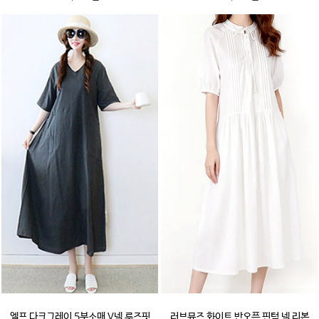
엘프 다크그레이 5부소매 V넥 루즈핏
러브뮤즈 화이트 반오픈 핀턱 넥 리본