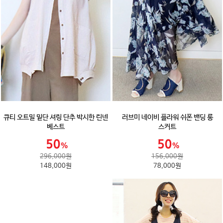
큐티 오트밀 밑단 셔링 단추 박시한 린넨
러브미 네이비 플라워 쉬폰 밴딩 롱
베스트
스커트
296,000원
156,000원
148,000원
78,000원