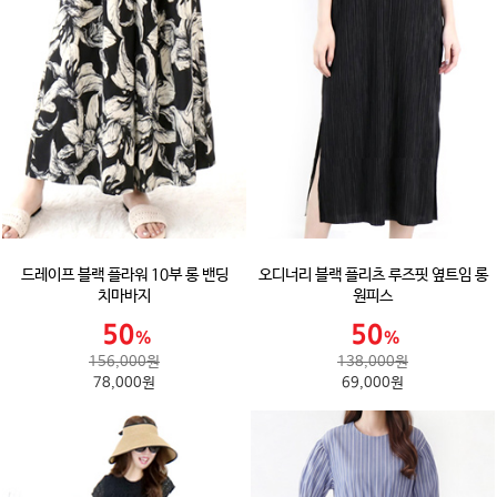
드레이프 블랙 플라워 10부 롱 밴딩
오디너리 블랙 플리츠 루즈핏 옆트임 롱
치마바지
원피스
156,000원
138,000원
78,000원
69,000원