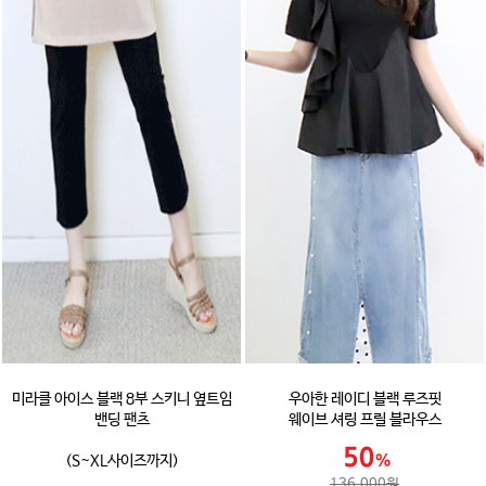
미라클 아이스 블랙 8부 스키니 옆트임
우아한 레이디 블랙 루즈핏
밴딩 팬츠
웨이브 셔링 프릴 블라우스
(S~XL사이즈까지)
136,000원