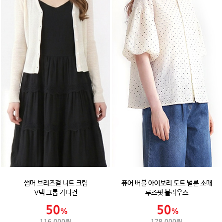
썸머 브리즈걸 니트 크림
퓨어 버블 아이보리 도트 벌룬 소매
V넥 크롭 가디건
루즈핏 블라우스