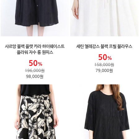
샤르망 블랙 플랫 카라 하이웨이스트
세린 엘레강스 블랙 프릴 블라우스
플라워 자수 롱 원피스
158,000원
196,000원
79,000원
98,000원