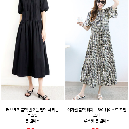
러브뮤즈 블랙 반오픈 핀턱 넥 리본
이자벨 블랙 웨이브 하이웨이스트 프릴
루즈핏
소매
롱 원피스
루즈핏 롱 원피스