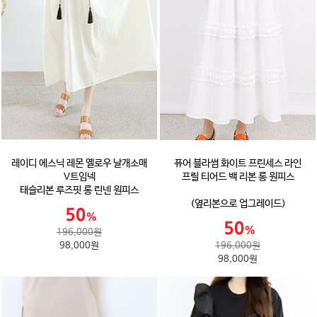
레이디 에스닉 레몬 옐로우 날개소매
퓨어 블라썸 화이트 프린세스 라인
V트임넥
프릴 티어드 백 리본 롱 원피스
태슬리본 루즈핏 롱 린넨 원피스
(옆리본으로 업그레이드)
196,000원
98,000원
196,000원
98,000원