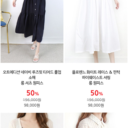
오트에디션 네이비 루즈핏 티어드 롤업
플로렌느 화이트 레이스 & 핀턱
소매
하이웨이스트 셔링
롱 셔츠 원피스
롱 원피스
196,000원
196,000원
98,000원
98,000원