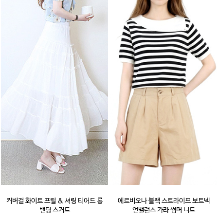
커버걸 화이트 프릴 & 셔링 티어드 롱
에르비오나 블랙 스트라이프 보트넥
밴딩 스커트
언밸런스 카라 썸머 니트