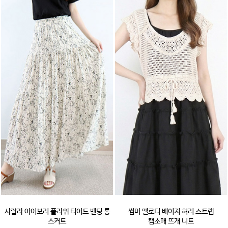
샤랄라 아이보리 플라워 티어드 밴딩 롱
썸머 멜로디 베이지 허리 스트랩
스커트
캡소매 뜨개 니트