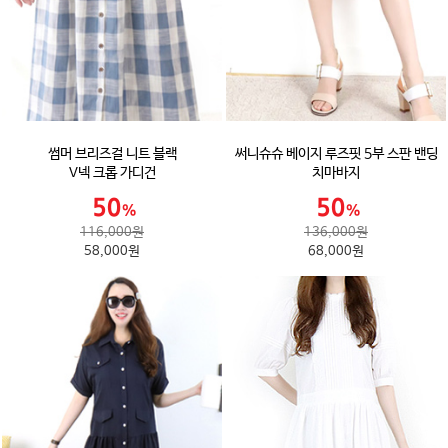
썸머 브리즈걸 니트 블랙
써니슈슈 베이지 루즈핏 5부 스판 밴딩
V넥 크롭 가디건
치마바지
116,000원
136,000원
58,000원
68,000원