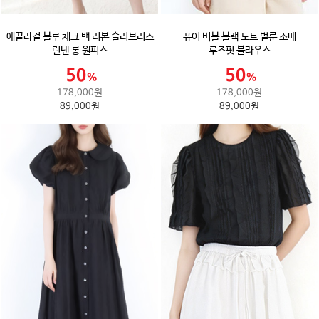
에끌라걸 블루 체크 백 리본 슬리브리스
퓨어 버블 블랙 도트 벌룬 소매
린넨 롱 원피스
루즈핏 블라우스
178,000원
178,000원
89,000원
89,000원