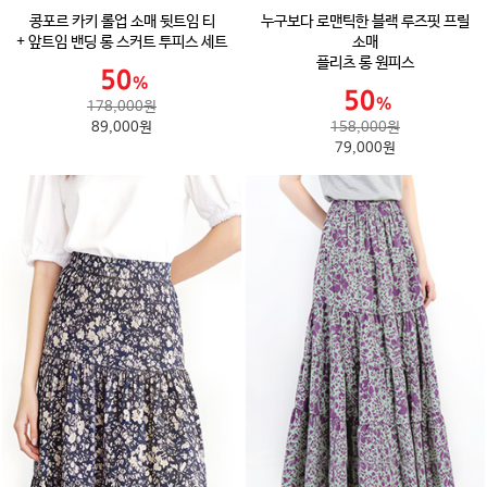
콩포르 카키 롤업 소매 뒷트임 티
누구보다 로맨틱한 블랙 루즈핏 프릴
+ 앞트임 밴딩 롱 스커트 투피스 세트
소매
플리츠 롱 원피스
178,000원
89,000원
158,000원
79,000원