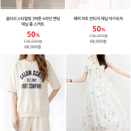
걸리쉬 스타일링 3버튼 A라인 밴딩
해피 하트 빈티지 데님 야구모자
데님 롱 스커트
136,000원
136,000원
68,000원
68,000원