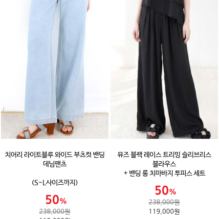
치어리 라이트블루 와이드 부츠컷 밴딩
뮤즈 블랙 레이스 트리밍 슬리브리스
데님팬츠
블라우스
+ 밴딩 롱 치마바지 투피스 세트
(S~L사이즈까지)
238,000원
238,000원
119,000원