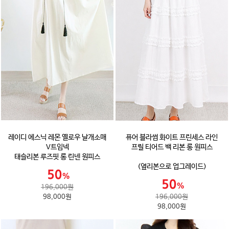
레이디 에스닉 레몬 옐로우 날개소매
퓨어 블라썸 화이트 프린세스 라인
V트임넥
프릴 티어드 백 리본 롱 원피스
태슬리본 루즈핏 롱 린넨 원피스
(옆리본으로 업그레이드)
196,000원
98,000원
196,000원
98,000원