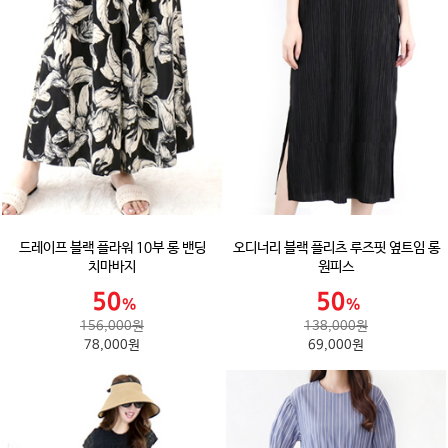
드레이프 블랙 플라워 10부 롱 밴딩
오디너리 블랙 플리츠 루즈핏 옆트임 롱
치마바지
원피스
156,000원
138,000원
78,000원
69,000원