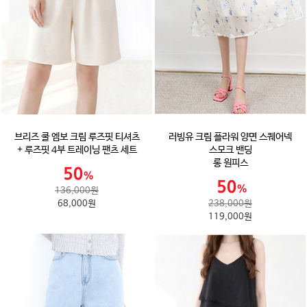
브리즈 쿨 엠보 크림 루즈핏 티셔츠
러빙유 크림 플라워 양면 스퀘어넥
+ 루즈핏 4부 트레이닝 팬츠 세트
스모크 밴딩
롱 원피스
136,000원
68,000원
238,000원
119,000원