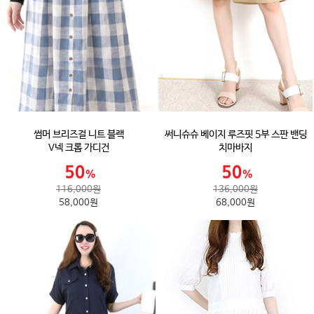
썸머 브리즈걸 니트 블랙
써니슈슈 베이지 루즈핏 5부 스판 밴딩
V넥 크롭 가디건
치마바지
116,000원
136,000원
58,000원
68,000원