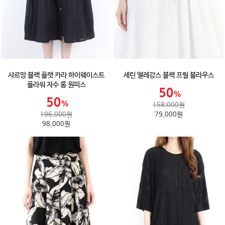
샤르망 블랙 플랫 카라 하이웨이스트
세린 엘레강스 블랙 프릴 블라우스
플라워 자수 롱 원피스
158,000원
196,000원
79,000원
98,000원