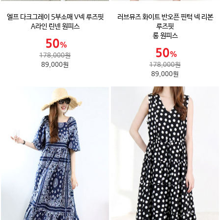
엘프 다크그레이 5부소매 V넥 루즈핏
러브뮤즈 화이트 반오픈 핀턱 넥 리본
A라인 린넨 원피스
루즈핏
롱 원피스
178,000원
89,000원
178,000원
89,000원