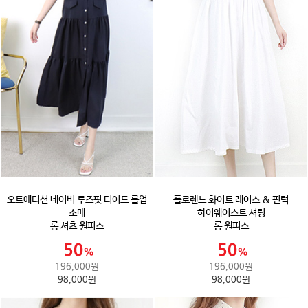
오트에디션 네이비 루즈핏 티어드 롤업
플로렌느 화이트 레이스 & 핀턱
소매
하이웨이스트 셔링
롱 셔츠 원피스
롱 원피스
196,000원
196,000원
98,000원
98,000원