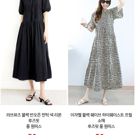
러브뮤즈 블랙 반오픈 핀턱 넥 리본
이자벨 블랙 웨이브 하이웨이스트 프릴
루즈핏
소매
롱 원피스
루즈핏 롱 원피스