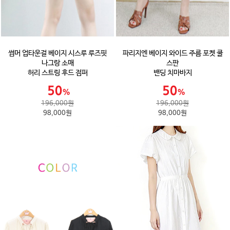
썸머 업타운걸 베이지 시스루 루즈핏
파리지엔 베이지 와이드 주름 포켓 쿨
나그랑 소매
스판
허리 스트링 후드 점퍼
밴딩 치마바지
196,000원
196,000원
98,000원
98,000원