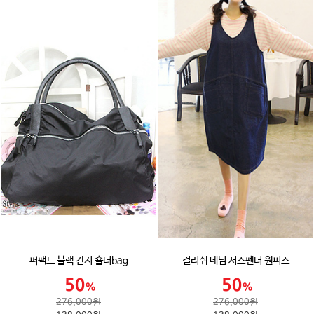
퍼팩트 블랙 간지 숄더bag
걸리쉬 데님 서스펜더 원피스
276,000원
276,000원