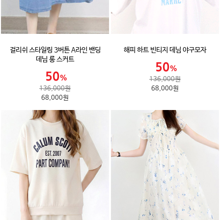
걸리쉬 스타일링 3버튼 A라인 밴딩
해피 하트 빈티지 데님 야구모자
데님 롱 스커트
136,000원
136,000원
68,000원
68,000원