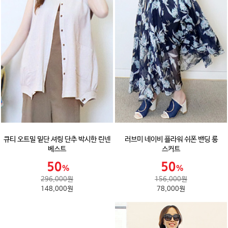
큐티 오트밀 밑단 셔링 단추 박시한 린넨
러브미 네이비 플라워 쉬폰 밴딩 롱
베스트
스커트
296,000원
156,000원
148,000원
78,000원