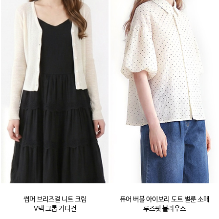
썸머 브리즈걸 니트 크림
퓨어 버블 아이보리 도트 벌룬 소매
V넥 크롭 가디건
루즈핏 블라우스