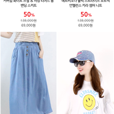
커버걸 화이트 프릴 & 셔링 티어드 롱
에르비오나 블랙 스트라이프 보트넥
밴딩 스커트
언밸런스 카라 썸머 니트
138,000원
138,000원
69,000원
69,000원