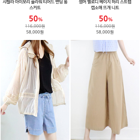
샤랄라 아이보리 플라워 티어드 밴딩 롱
썸머 멜로디 베이지 허리 스트랩
스커트
캡소매 뜨개 니트
116,000원
116,000원
58,000원
58,000원