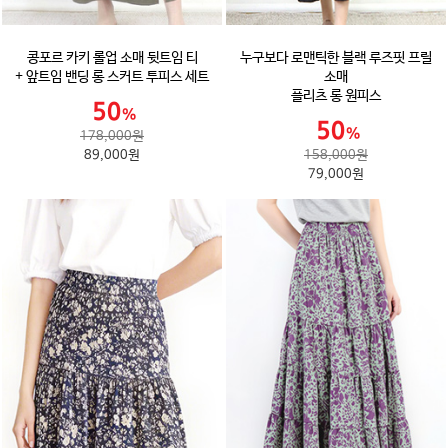
콩포르 카키 롤업 소매 뒷트임 티
누구보다 로맨틱한 블랙 루즈핏 프릴
+ 앞트임 밴딩 롱 스커트 투피스 세트
소매
플리츠 롱 원피스
178,000원
89,000원
158,000원
79,000원