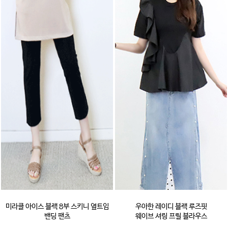
미라클 아이스 블랙 8부 스키니 옆트임
우아한 레이디 블랙 루즈핏
밴딩 팬츠
웨이브 셔링 프릴 블라우스