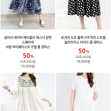
걸리쉬 네이비 페이즐리 에스닉 양면
로지아 도트 블랙 V넥 허리 스트랩
스퀘어넥
슬리브리스 티어드 롱 원피스
셔링 하이웨이스트 프릴 롱 원피스
158,000원
158,000원
79,000원
79,000원