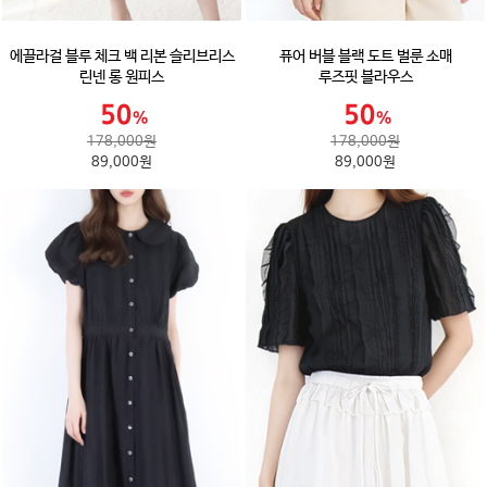
에끌라걸 블루 체크 백 리본 슬리브리스
퓨어 버블 블랙 도트 벌룬 소매
린넨 롱 원피스
루즈핏 블라우스
178,000원
178,000원
89,000원
89,000원