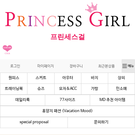
프린세스걸
로그인
마이페이지
장바구니
최근본상품
원피스
스커트
아우터
바지
상의
트레이닝복
슈즈
모자&ACC
가방
민소매
데일리룩
77사이즈
MD 추천 아이템
휴양지 패션 (Vacation Mood)
special proposal
문의하기