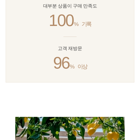
대부분 상품이 구매 만족도
100
%
기록
고객 재방문
96
%
이상