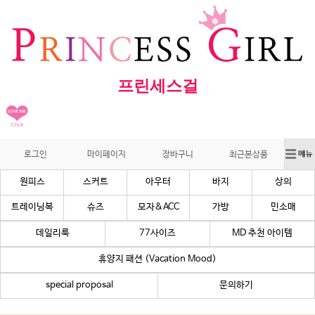
프린세스걸
로그인
마이페이지
장바구니
최근본상품
원피스
스커트
아우터
바지
상의
트레이닝복
슈즈
모자&ACC
가방
민소매
데일리룩
77사이즈
MD 추천 아이템
휴양지 패션 (Vacation Mood)
special proposal
문의하기