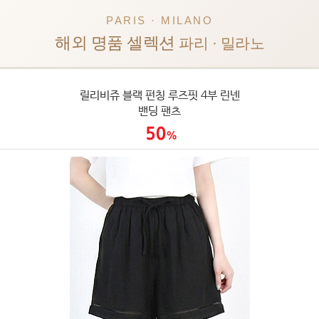
PARIS · MILANO
해외 명품 셀렉션
파리 · 밀라노
릴리비쥬 블랙 펀칭 루즈핏 4부 린넨
밴딩 팬츠