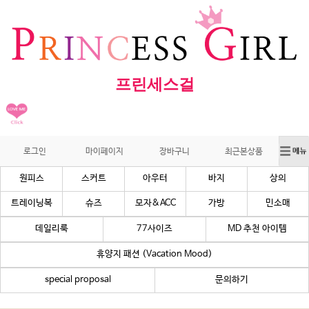
프린세스걸
로그인
마이페이지
장바구니
최근본상품
원피스
스커트
아우터
바지
상의
트레이닝복
슈즈
모자&ACC
가방
민소매
데일리룩
77사이즈
MD 추천 아이템
휴양지 패션 (Vacation Mood)
special proposal
문의하기