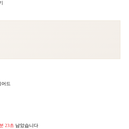
기
티어드
0분 22초
남았습니다