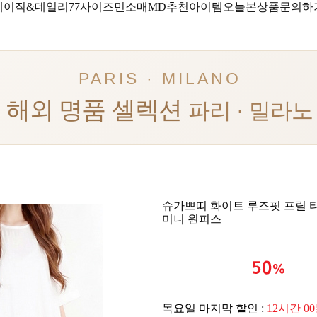
베이직&데일리
77사이즈
민소매
MD추천아이템
오늘본상품
문의하
PARIS · MILANO
해외 명품 셀렉션
파리 · 밀라노
슈가쁘띠 화이트 루즈핏 프릴 
미니 원피스
목요일 마지막 할인 :
12시간 0