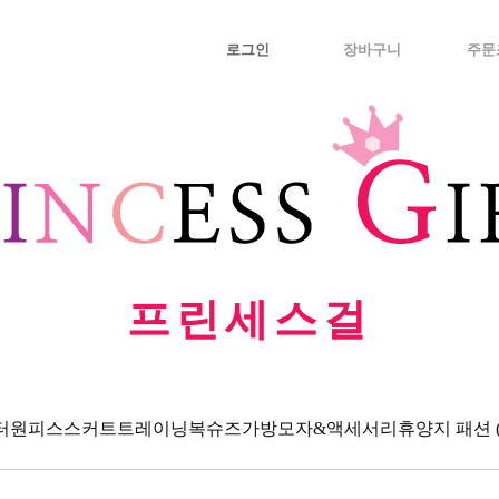
로그인
장바구니
주문
프린세스걸
터
원피스
스커트
트레이닝복
슈즈
가방
모자&액세서리
휴양지 패션 (Va