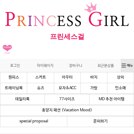
프린세스걸
로그인
마이페이지
장바구니
최근본상품
원피스
스커트
아우터
바지
상의
트레이닝복
슈즈
모자&ACC
가방
민소매
데일리룩
77사이즈
MD 추천 아이템
휴양지 패션 (Vacation Mood)
special proposal
문의하기