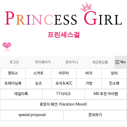
프린세스걸
로그인
마이페이지
장바구니
최근본상품
원피스
스커트
아우터
바지
상의
트레이닝복
슈즈
모자&ACC
가방
민소매
데일리룩
77사이즈
MD 추천 아이템
휴양지 패션 (Vacation Mood)
special proposal
문의하기