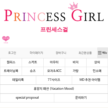
프린세스걸
로그인
마이페이지
장바구니
최근본상품
원피스
스커트
아우터
바지
상의
트레이닝복
슈즈
모자&ACC
가방
민소매
데일리룩
77사이즈
MD 추천 아이템
휴양지 패션 (Vacation Mood)
special proposal
문의하기