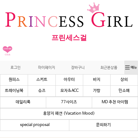
프린세스걸
로그인
마이페이지
장바구니
최근본상품
원피스
스커트
아우터
바지
상의
트레이닝복
슈즈
모자&ACC
가방
민소매
데일리룩
77사이즈
MD 추천 아이템
휴양지 패션 (Vacation Mood)
special proposal
문의하기