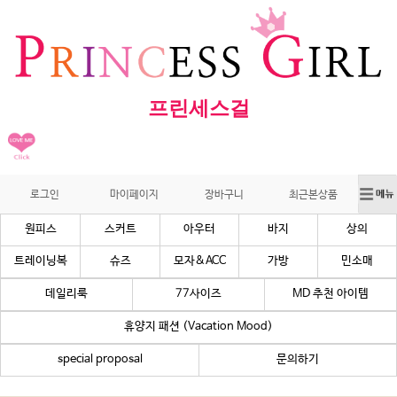
프린세스걸
로그인
마이페이지
장바구니
최근본상품
원피스
스커트
아우터
바지
상의
트레이닝복
슈즈
모자&ACC
가방
민소매
데일리룩
77사이즈
MD 추천 아이템
휴양지 패션 (Vacation Mood)
special proposal
문의하기