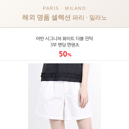
PARIS · MILANO
해외 명품 셀렉션
파리 · 밀라노
어반 시그니처 화이트 더블 핀턱
3부 밴딩 면팬츠