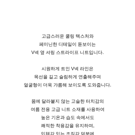
고급스러운 쿨링 텍스처와
페미닌한 디테일이 돋보이는
V넥 옆 셔링 스트라이프 니트입니다.
시원하게 트인 V넥 라인은
목선을 길고 슬림하게 연출해주며
얼굴형이 더욱 갸름해 보이도록 도와줍니다.
몸에 달라붙지 않는 고슬한 터치감의
여름 전용 고급 니트 소재를 사용하여
높은 기온과 습도 속에서도
쾌적한 착용감을 유지하며,
입체감 있는 조직감 덕분에