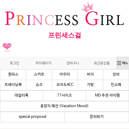
프린세스걸
로그인
마이페이지
장바구니
최근본상품
원피스
스커트
아우터
바지
상의
트레이닝복
슈즈
모자&ACC
가방
민소매
데일리룩
77사이즈
MD 추천 아이템
휴양지 패션 (Vacation Mood)
special proposal
문의하기