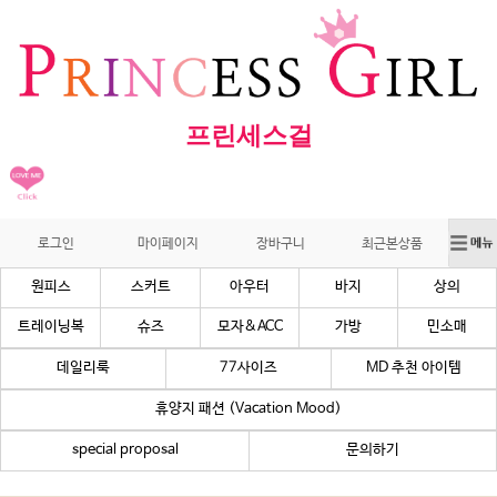
프린세스걸
로그인
마이페이지
장바구니
최근본상품
원피스
스커트
아우터
바지
상의
트레이닝복
슈즈
모자&ACC
가방
민소매
데일리룩
77사이즈
MD 추천 아이템
휴양지 패션 (Vacation Mood)
special proposal
문의하기