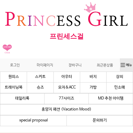
프린세스걸
로그인
마이페이지
장바구니
최근본상품
원피스
스커트
아우터
바지
상의
트레이닝복
슈즈
모자&ACC
가방
민소매
데일리룩
77사이즈
MD 추천 아이템
휴양지 패션 (Vacation Mood)
special proposal
문의하기