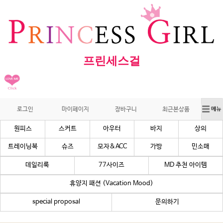
프린세스걸
로그인
마이페이지
장바구니
최근본상품
원피스
스커트
아우터
바지
상의
트레이닝복
슈즈
모자&ACC
가방
민소매
데일리룩
77사이즈
MD 추천 아이템
휴양지 패션 (Vacation Mood)
special proposal
문의하기