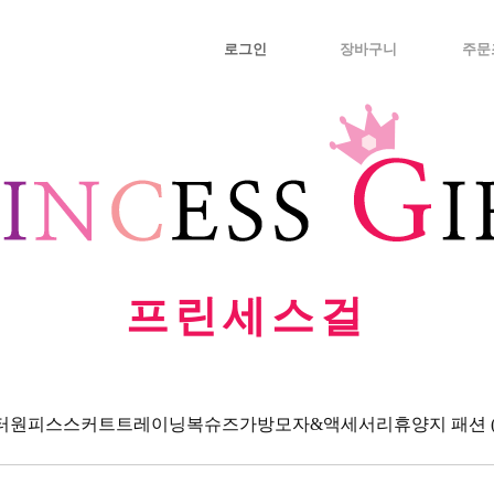
로그인
장바구니
주문
프린세스걸
터
원피스
스커트
트레이닝복
슈즈
가방
모자&액세서리
휴양지 패션 (Va