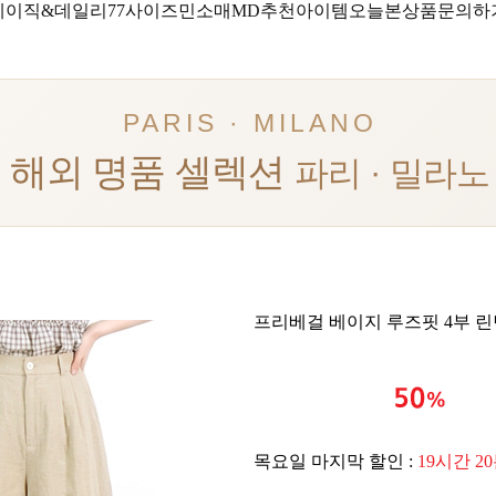
베이직&데일리
77사이즈
민소매
MD추천아이템
오늘본상품
문의하
PARIS · MILANO
해외 명품 셀렉션
파리 · 밀라노
프리베걸 베이지 루즈핏 4부 린
목요일 마지막 할인 :
19시간 2