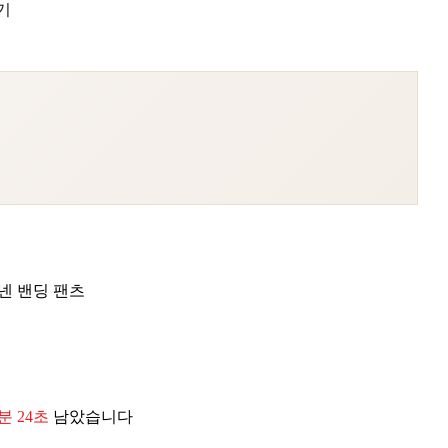
기
넨 밴딩 팬츠
0분 23초
남았습니다