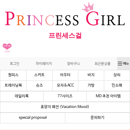
프린세스걸
로그인
마이페이지
장바구니
최근본상품
원피스
스커트
아우터
바지
상의
트레이닝복
슈즈
모자&ACC
가방
민소매
데일리룩
77사이즈
MD 추천 아이템
휴양지 패션 (Vacation Mood)
special proposal
문의하기