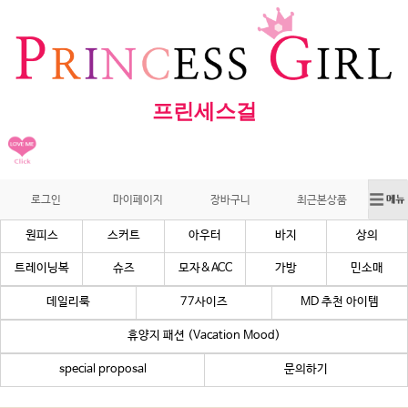
프린세스걸
로그인
마이페이지
장바구니
최근본상품
원피스
스커트
아우터
바지
상의
트레이닝복
슈즈
모자&ACC
가방
민소매
데일리룩
77사이즈
MD 추천 아이템
휴양지 패션 (Vacation Mood)
special proposal
문의하기