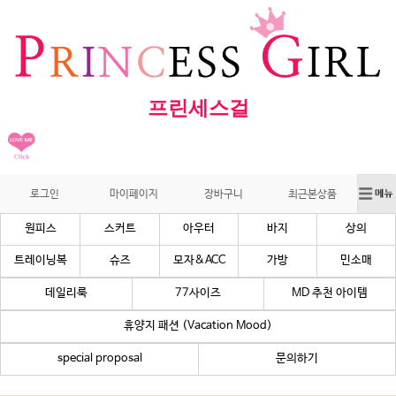
프린세스걸
로그인
마이페이지
장바구니
최근본상품
원피스
스커트
아우터
바지
상의
트레이닝복
슈즈
모자&ACC
가방
민소매
데일리룩
77사이즈
MD 추천 아이템
휴양지 패션 (Vacation Mood)
special proposal
문의하기