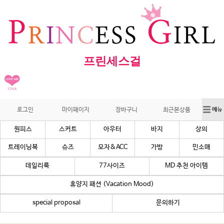
프린세스걸
로그인
마이페이지
장바구니
최근본상품
원피스
스커트
아우터
바지
상의
트레이닝복
슈즈
모자&ACC
가방
민소매
데일리룩
77사이즈
MD 추천 아이템
휴양지 패션 (Vacation Mood)
special proposal
문의하기