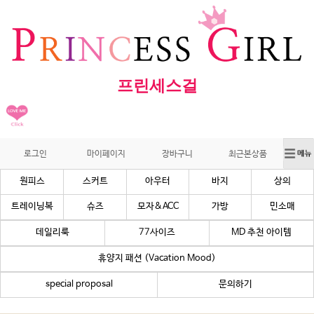
프린세스걸
로그인
마이페이지
장바구니
최근본상품
원피스
스커트
아우터
바지
상의
트레이닝복
슈즈
모자&ACC
가방
민소매
데일리룩
77사이즈
MD 추천 아이템
휴양지 패션 (Vacation Mood)
special proposal
문의하기