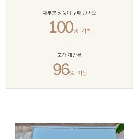
대부분 상품이 구매 만족도
100
%
기록
고객 재방문
96
%
이상