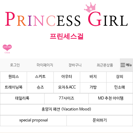
프린세스걸
로그인
마이페이지
장바구니
최근본상품
원피스
스커트
아우터
바지
상의
트레이닝복
슈즈
모자&ACC
가방
민소매
데일리룩
77사이즈
MD 추천 아이템
휴양지 패션 (Vacation Mood)
special proposal
문의하기