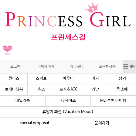
프린세스걸
로그인
마이페이지
장바구니
최근본상품
원피스
스커트
아우터
바지
상의
트레이닝복
슈즈
모자&ACC
가방
민소매
데일리룩
77사이즈
MD 추천 아이템
휴양지 패션 (Vacation Mood)
special proposal
문의하기