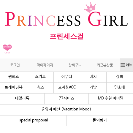
프린세스걸
로그인
마이페이지
장바구니
최근본상품
원피스
스커트
아우터
바지
상의
트레이닝복
슈즈
모자&ACC
가방
민소매
데일리룩
77사이즈
MD 추천 아이템
휴양지 패션 (Vacation Mood)
special proposal
문의하기