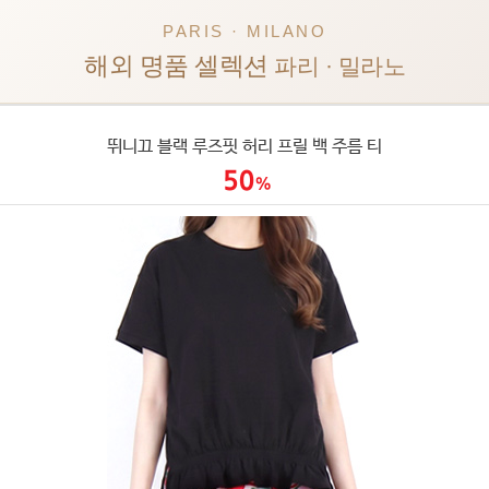
PARIS · MILANO
해외 명품 셀렉션
파리 · 밀라노
뛰니끄 블랙 루즈핏 허리 프릴 백 주름 티